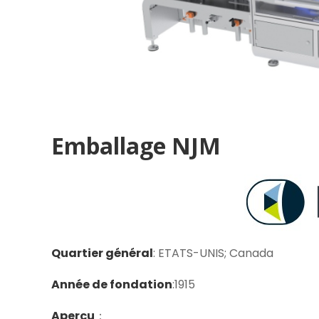
Emballage NJM
Quartier général
: ETATS-UNIS; Canada
Année de fondation
:1915
Aperçu
：