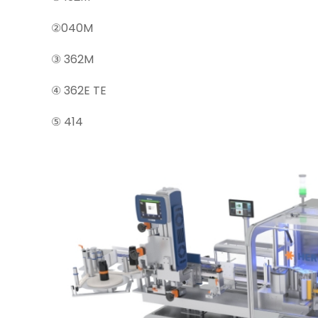
②040M
③ 362M
④ 362E TE
⑤ 414