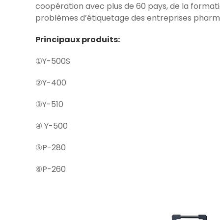
coopération avec plus de 60 pays, de la formati
problèmes d’étiquetage des entreprises pharm
Principaux produits:
①Y-500S
②Y-400
③Y-510
④ Y-500
⑤P-280
⑥P-260