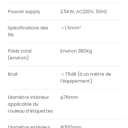
Pouvoir supply
2.5KW, AC220V, 50HZ
Spécifications des
＞1.5mm²
fils
Poids total
Environ 380Kg
(environ)
Bruit
＜75dB (à un mètre de
l’équipement)
Diamètre intérieur
φ76mm
applicable du
rouleau d’étiquettes
Diamètre extérieur
Φ300mm